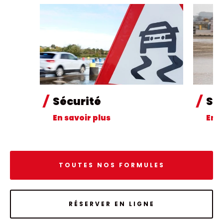
Sécurité
Spo
En savoir plus
En s
TOUTES NOS FORMULES
RÉSERVER EN LIGNE